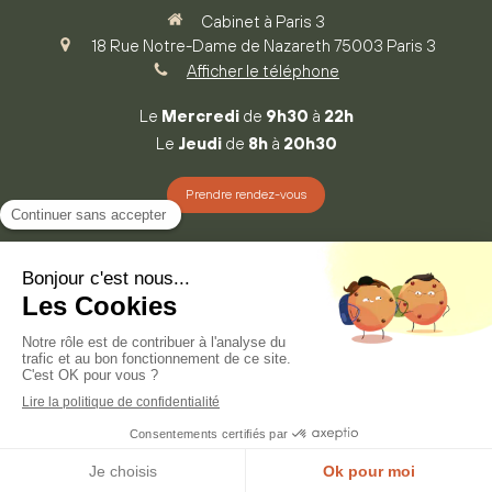
Cabinet à Paris 3
18 Rue Notre-Dame de Nazareth
75003
Paris 3
Afficher le téléphone
Le
Mercredi
de
9h30
à
22h
Le
Jeudi
de
8h
à
20h30
Prendre rendez-vous
©2023 Sabine Monnoyeur psychopraticien EMDR -
Psychothérapie
Plan du site
Mentions légales
Prendre RDV
Création et référencement du site par Simplébo